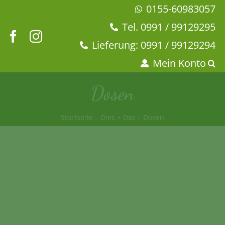
Zum
0155-60983057
Inhalt
Tel. 0991 / 99129295
springen
Lieferung: 0991 / 99129294
Mein Konto
Dosen
Startseite
Dies + Das
Dosen