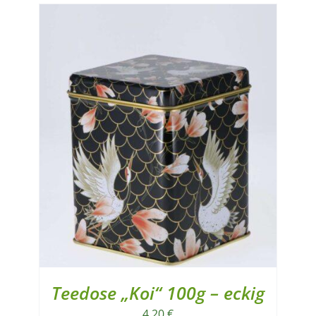
Teedose „Koi“ 100g – eckig
4,20
€