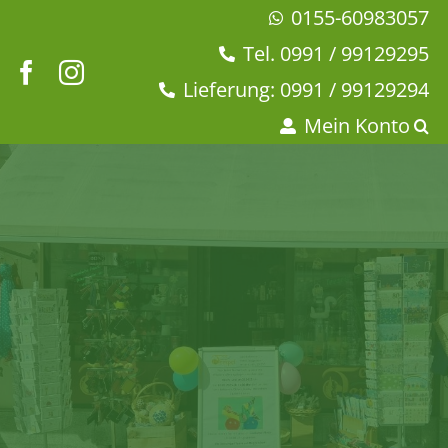
Zum
0155-60983057
Inhalt
Tel. 0991 / 99129295
springen
Lieferung: 0991 / 99129294
Mein Konto