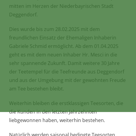
mitten im Herzen der Niederbayrischen Stadt
Deggendorf.
Dies wurde bis zum 28.02.2025 mit dem
freundlichen Einsatz der Ehemaligen Inhaberin
Gabriele Schmid ermöglicht. Ab dem 01.04.2025
geht es mit dem neuen Inhaber Hr. Mesci in die
sehr spannende Zukunft. Damit weitere 30 Jahre
der Teetempel für die Teefreunde aus Deggendorf
und aus der Umgebung mit der gewohnten Freude
am Tee bestehen bleibt.
Weiterhin bleiben die erstklassigen Teesorten, die
die Kunden in den letzten Jahrzehnten
liebgewonnen haben, weiterhin bestehen.
Natürlich werden saisonal bedingte Teesorten