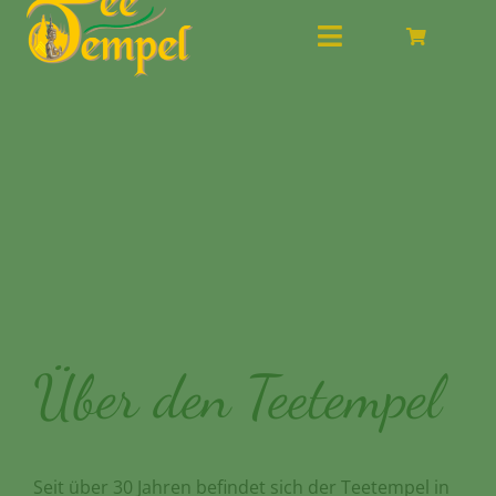
Toggle
Navigation
Angebote
Tee & Chai
Kaffeehaus
Geschirr
Dies + Das
Geschenkideen
Über mich
Über den Teetempel
Seit über 30 Jahren befindet sich der Teetempel in