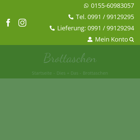
Zum
0155-60983057
Inhalt
Tel. 0991 / 99129295
springen
Lieferung: 0991 / 99129294
Mein Konto
Brottaschen
Startseite
Dies + Das
Brottaschen