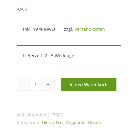
4,90
€
inkl. 19 % MwSt.
zzgl.
Versandkosten
Lieferzeit:
2 - 5 Werktage
In den Warenkorb
Teedose
"Bird
sinisa"
75g,
Artikelnummer:
17803
rund,
Kategorien:
Dies + Das
,
Angebote
,
Dosen
rot