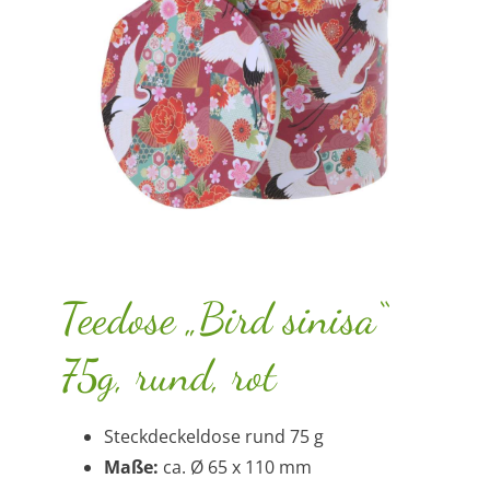
Teedose „Bird sinisa“
75g, rund, rot
Steckdeckeldose rund 75 g
Maße:
ca. Ø 65 x 110 mm