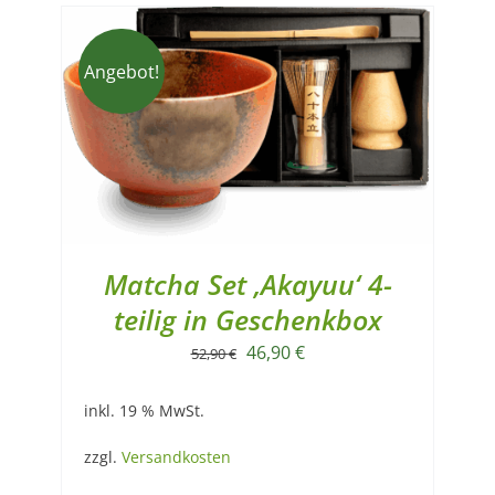
Angebot!
Matcha Set ‚Akayuu‘ 4-
teilig in Geschenkbox
Ursprünglicher
Aktueller
46,90
€
52,90
€
Preis
Preis
inkl. 19 % MwSt.
war:
ist:
52,90 €
46,90 €.
zzgl.
Versandkosten