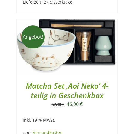
Lieferzeit:
2 - 5 Werktage
Angebot!
Matcha Set ‚Aoi Neko‘ 4-
teilig in Geschenkbox
Ursprünglicher
Aktueller
46,90
€
52,90
€
Preis
Preis
inkl. 19 % MwSt.
war:
ist:
52,90 €
46,90 €.
zzgl.
Versandkosten