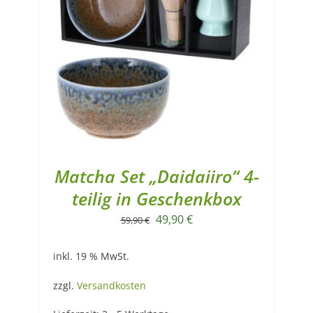
Matcha Set „Daidaiiro“ 4-
teilig in Geschenkbox
Ursprünglicher
Aktueller
49,90
€
59,90
€
Preis
Preis
inkl. 19 % MwSt.
war:
ist:
59,90 €
49,90 €.
zzgl.
Versandkosten