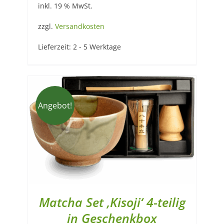
inkl. 19 % MwSt.
war:
ist:
52,90 €
46,90 €.
zzgl.
Versandkosten
Lieferzeit:
2 - 5 Werktage
Angebot!
Matcha Set ‚Kisoji‘ 4-teilig
in Geschenkbox