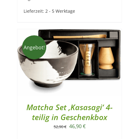
Lieferzeit:
2 - 5 Werktage
Angebot!
Matcha Set ‚Kasasagi‘ 4-
teilig in Geschenkbox
Ursprünglicher
Aktueller
46,90
€
52,90
€
Preis
Preis