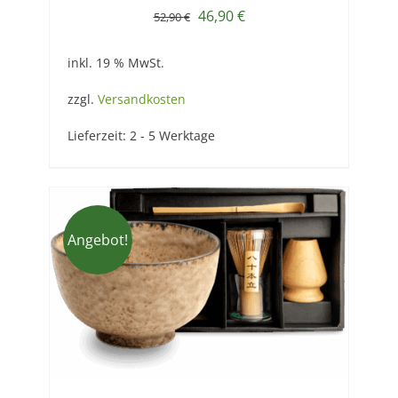
Ursprünglicher
Aktueller
46,90
€
52,90
€
Preis
Preis
inkl. 19 % MwSt.
war:
ist:
52,90 €
46,90 €.
zzgl.
Versandkosten
Lieferzeit:
2 - 5 Werktage
Angebot!