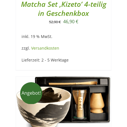
Matcha Set ‚Kizeto‘ 4-teilig
in Geschenkbox
Ursprünglicher
Aktueller
46,90
€
52,90
€
Preis
Preis
inkl. 19 % MwSt.
war:
ist:
52,90 €
46,90 €.
zzgl.
Versandkosten
Lieferzeit:
2 - 5 Werktage
Angebot!