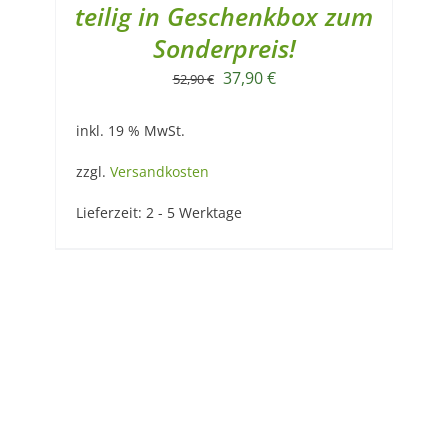
teilig in Geschenkbox zum
Sonderpreis!
Ursprünglicher
Aktueller
37,90
€
52,90
€
Preis
Preis
inkl. 19 % MwSt.
war:
ist:
52,90 €
37,90 €.
zzgl.
Versandkosten
Lieferzeit:
2 - 5 Werktage