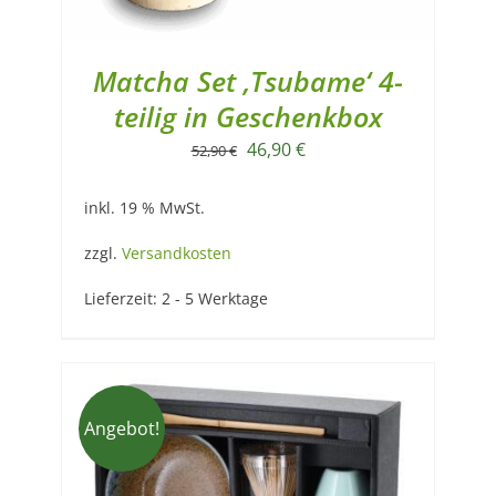
Matcha Set ‚Tsubame‘ 4-
teilig in Geschenkbox
Ursprünglicher
Aktueller
46,90
€
52,90
€
Preis
Preis
inkl. 19 % MwSt.
war:
ist:
52,90 €
46,90 €.
zzgl.
Versandkosten
Lieferzeit:
2 - 5 Werktage
Angebot!