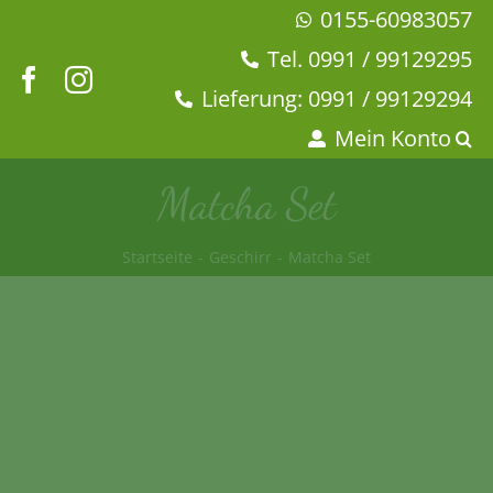
Zum
0155-60983057
Inhalt
Tel. 0991 / 99129295
springen
Lieferung: 0991 / 99129294
Mein Konto
Matcha Set
Startseite
Geschirr
Matcha Set