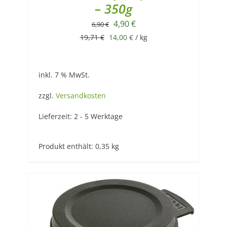
– 350g
Ursprünglicher
Aktueller
4,90
€
6,90
€
Preis
Preis
19,71
€
14,00
€
/
kg
war:
ist:
6,90 €
4,90 €.
inkl. 7 % MwSt.
zzgl.
Versandkosten
Lieferzeit:
2 - 5 Werktage
Produkt enthält: 0,35
kg