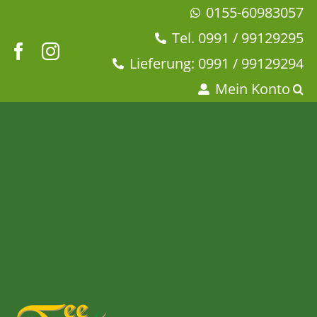
Zum
0155-60983057
Inhalt
Tel. 0991 / 99129295
springen
Lieferung: 0991 / 99129294
Mein Konto
Japan Dose schwarz 80 g
rund
Startseite
Dies + Das
Dosen
Japan Dose schwarz 80 g rund