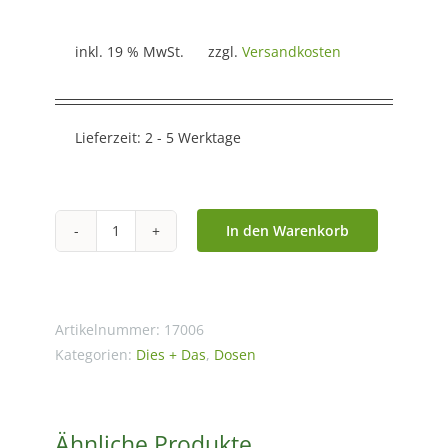
inkl. 19 % MwSt.
zzgl.
Versandkosten
Lieferzeit:
2 - 5 Werktage
In den Warenkorb
Japan
Dose
schwarz
80
Artikelnummer:
17006
g
Kategorien:
Dies + Das
,
Dosen
rund
Menge
Ähnliche Produkte