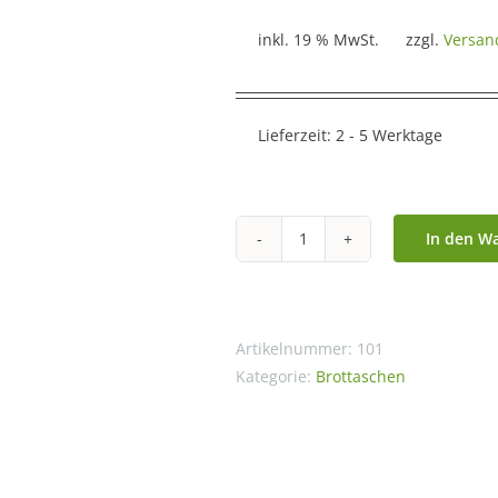
inkl. 19 % MwSt.
zzgl.
Versan
Lieferzeit:
2 - 5 Werktage
In den W
3
in
1
Brottasche
Artikelnummer:
101
"Sonnig
Kategorie:
Brottaschen
/
Sunny"
aus