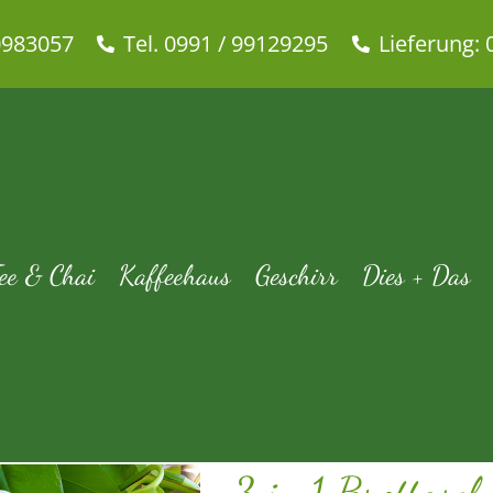
0983057
Tel. 0991 / 99129295
Lieferung: 
ottasche „Sonnig / Sunny“ aus
Dies + Das
Brottaschen
3 in 1 Brottasche „Sonnig / Sunny“ au
ee & Chai
Kaffeehaus
Geschirr
Dies + Das
3 in 1 Brottasc