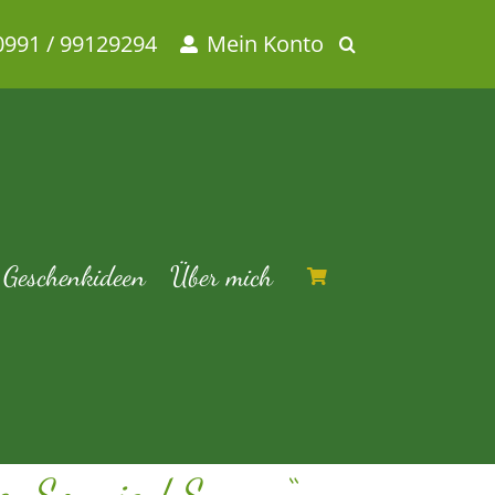
0991 / 99129294
Mein Konto
 Baumwolle
s Baumwolle
Geschenkideen
Über mich
he „Sonnig / Sunny“