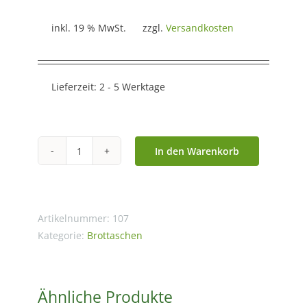
inkl. 19 % MwSt.
zzgl.
Versandkosten
Lieferzeit:
2 - 5 Werktage
In den Warenkorb
3
in
1
Brottasche
Artikelnummer:
107
"Natur"
Kategorie:
Brottaschen
aus
Baumwolle
Ähnliche Produkte
Menge