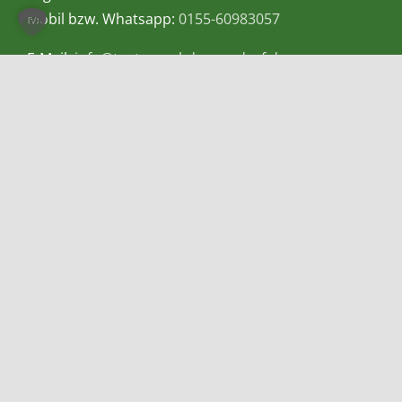
Mobil bzw. Whatsapp:
0155-60983057
E-Mail:
info@teetempel-deggendorf.de
Öffnungszeiten Ladengeschäft
Montag – Freitag: 9.00 – 18.00 Uhr
Samstag: 9.00 – 16.00 Uhr
Zahlungsmethoden