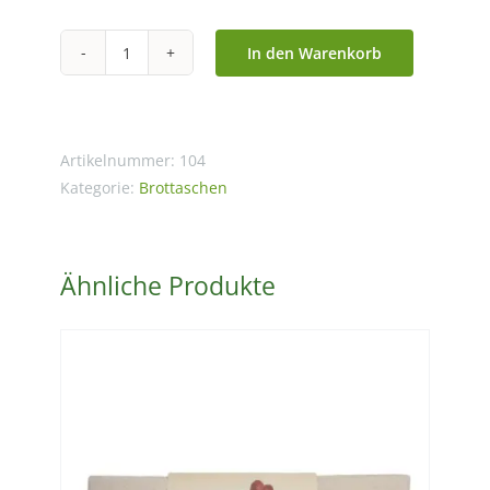
In den Warenkorb
3
in
1
Brottasche
Artikelnummer:
104
"Olive"
Kategorie:
Brottaschen
aus
Baumwolle
Ähnliche Produkte
Menge