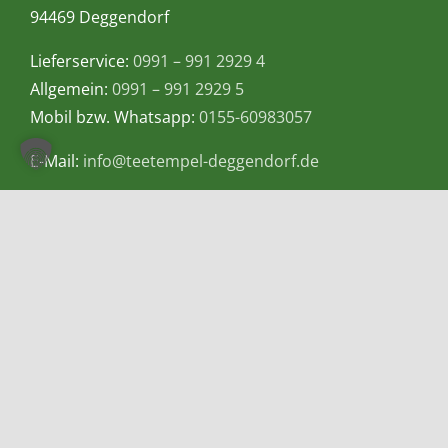
94469 Deggendorf
Lieferservice:
0991 – 991 2929 4
Allgemein:
0991 – 991 2929 5
Mobil bzw. Whatsapp:
0155-60983057
E-Mail:
info@teetempel-deggendorf.de
Öffnungszeiten Ladengeschäft
Montag – Freitag: 9.00 – 18.00 Uhr
Samstag: 9.00 – 16.00 Uhr
Zahlungsmethoden