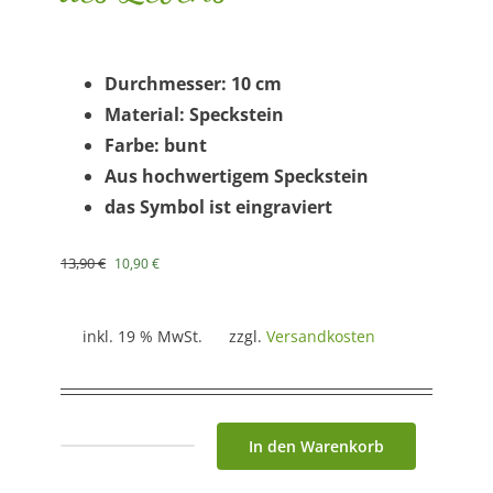
Durchmesser: 10 cm
Material: Speckstein
Farbe:
bunt
Aus hochwertigem Speckstein
das Symbol ist eingraviert
Ursprünglicher
Aktueller
13,90
€
10,90
€
Preis
Preis
war:
ist:
13,90 €
10,90 €.
inkl. 19 % MwSt.
zzgl.
Versandkosten
In den Warenkorb
Stäbchenhalter
aus