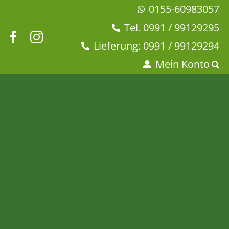
Zum
0155-60983057
Inhalt
Tel. 0991 / 99129295
springen
Lieferung: 0991 / 99129294
Mein Konto
Patchouli –
Räucherstäbchen –
Namaste India Natural
Startseite
Dies + Das
Duft + Räucherstäbchen
Patchouli – Räucherstäbchen – Namaste India Natural