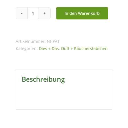
In den Warenkorb
Patchouli
-
Räucherstäbchen
-
Artikelnummer:
NI-PAT
Namaste
Kategorien:
Dies + Das
,
Duft + Räucherstäbchen
India
Natural
Menge
Beschreibung