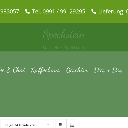
0983057
Tel. 0991 / 99129295
Lieferung: 
Speckstein
Startseite
Speckstein
ee & Chai
Kaffeehaus
Geschirr
Dies + Das
Zeige
24 Produkte