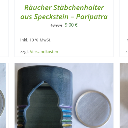
Räucher Stäbchenhalter
aus Speckstein – Paripatra
Ursprünglicher
Aktueller
9,00
€
13,90
€
Preis
Preis
inkl. 19 % MwSt.
i
war:
ist:
13,90 €
9,00 €.
zzgl.
Versandkosten
z