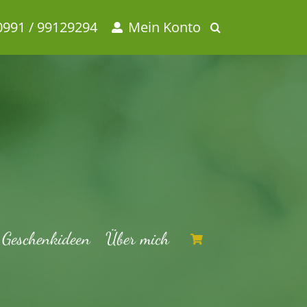
0991 / 99129294
Mein Konto
Geschenkideen
Über mich