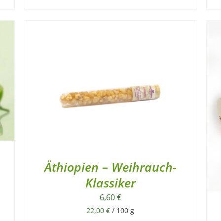
Äthiopien – Weihrauch-
Klassiker
6,60
€
22,00
€
/
100
g