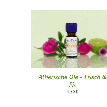
Ätherische Öle – Frisch &
Fit
7,90
€