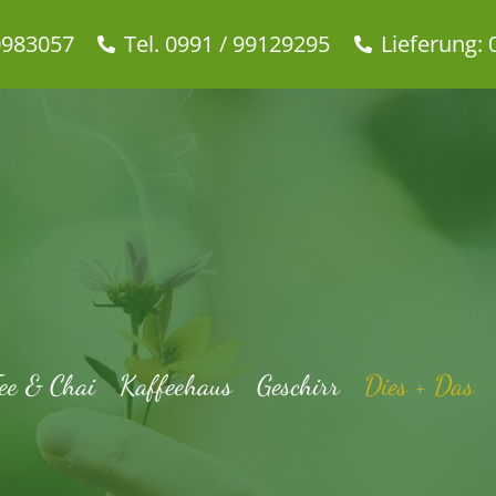
0983057
Tel. 0991 / 99129295
Lieferung: 
ee & Chai
Kaffeehaus
Geschirr
Dies + Das