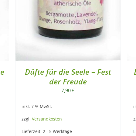
ke
Düfte für die Seele – Fest
der Freude
7,90
€
inkl. 7 % MwSt.
i
zzgl.
Versandkosten
z
Lieferzeit:
2 - 5 Werktage
L