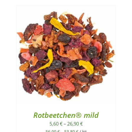
Rotbeetchen® mild
5,60
€
–
26,90
€
56,00
€
–
53,80
€
/
kg