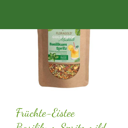
Früchte-Eistee
Basilikum Spritz mild