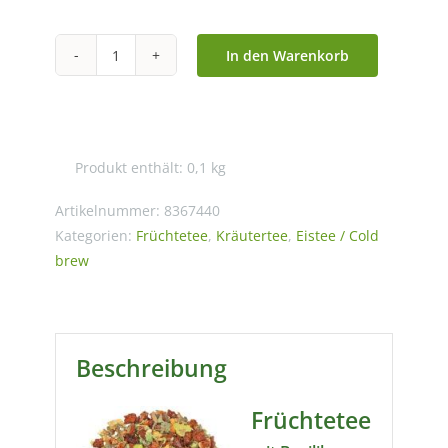
In den Warenkorb
Früchte-
Eistee
Basilikum
Spritz
Produkt enthält: 0,1
kg
mild
natürlich
Artikelnummer:
8367440
-
Kategorien:
Früchtetee
,
Kräutertee
,
Eistee / Cold
brew
Cold
Brew
Menge
Beschreibung
Früchtetee