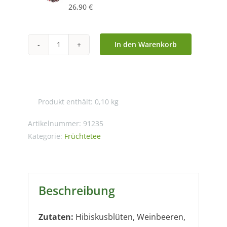
26,90
€
In den Warenkorb
Glücksbringer®
mit
Himbeer-
Aprikose-
Produkt enthält: 0,10
kg
Geschmack
Menge
Artikelnummer:
91235
Kategorie:
Früchtetee
Beschreibung
Zutaten:
Hibiskusblüten, Weinbeeren,