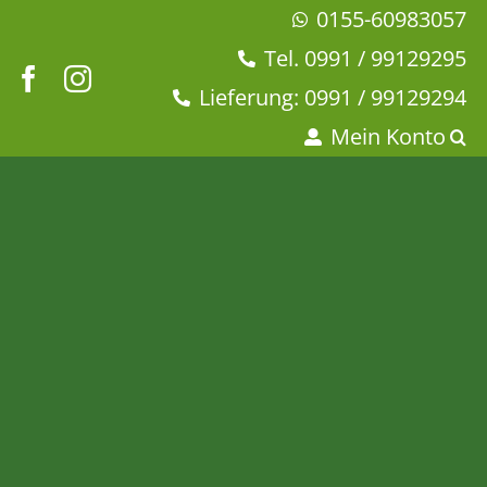
Zum
0155-60983057
Inhalt
Tel. 0991 / 99129295
springen
Lieferung: 0991 / 99129294
Mein Konto
Glücksbringer® mit
Himbeer-Aprikose-
Geschmack
Startseite
Tee & Chai
Früchtetee
Glücksbringer® mit Himbeer-Aprikose-Geschmack