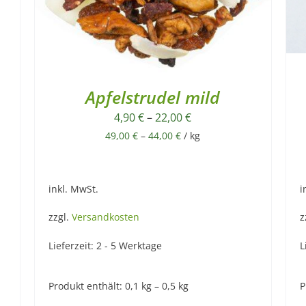
Apfelstrudel mild
4,90
€
–
22,00
€
49,00
€
–
44,00
€
/
kg
inkl. MwSt.
i
zzgl.
Versandkosten
z
Lieferzeit:
2 - 5 Werktage
L
Produkt enthält: 0,1
kg
– 0,5
kg
P