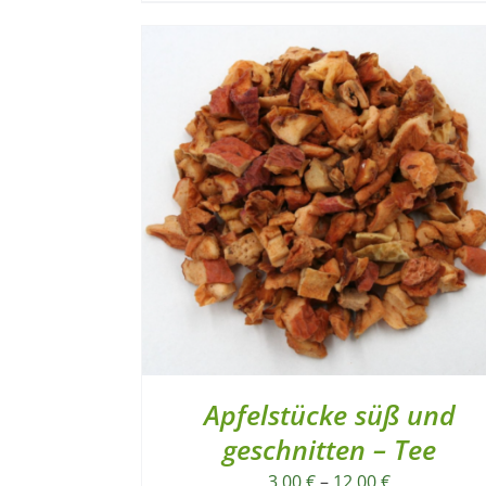
Apfelstücke süß und
geschnitten – Tee
3,00
€
–
12,00
€