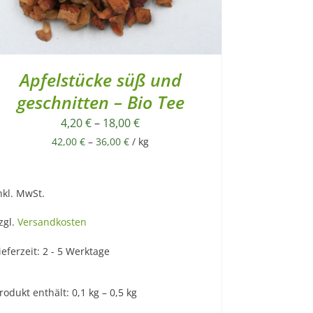
Apfelstücke süß und
geschnitten – Bio Tee
4,20
€
–
18,00
€
42,00
€
–
36,00
€
/
kg
nkl. MwSt.
zgl.
Versandkosten
ieferzeit:
2 - 5 Werktage
rodukt enthält: 0,1
kg
– 0,5
kg