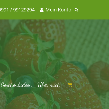
0991 / 99129294
Mein Konto
Geschenkideen
Über mich