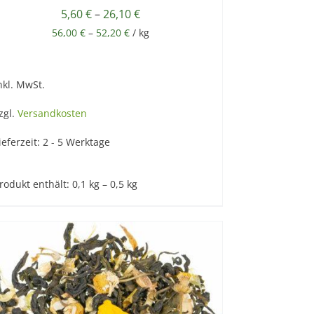
5,60
€
–
26,10
€
56,00
€
–
52,20
€
/
kg
nkl. MwSt.
zgl.
Versandkosten
ieferzeit:
2 - 5 Werktage
rodukt enthält: 0,1
kg
– 0,5
kg