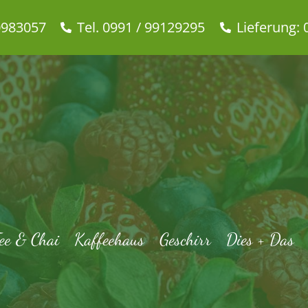
0983057
Tel. 0991 / 99129295
Lieferung: 
ee & Chai
Kaffeehaus
Geschirr
Dies + Das