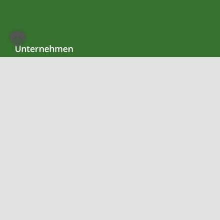
Unternehmen
Impressum
Datenschutzerkärung
Widerrufsbelehrung
AGB
Versand
Kontakt
Teetempel
Bahnhofstraße 2