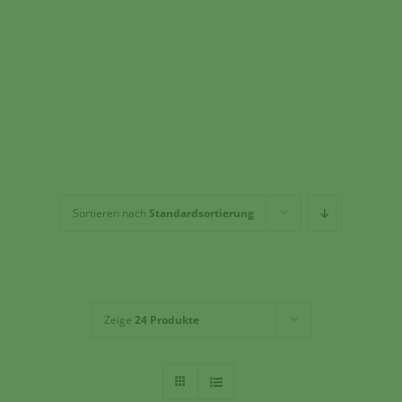
Tee & Chai
Kaffeehaus
Geschirr
Dies + Das
Geschenkideen
Über mich
Sortieren nach
Standardsortierung
Zeige
24 Produkte