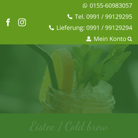
Zum
0155-60983057
Inhalt
Tel. 0991 / 99129295
springen
Lieferung: 0991 / 99129294
Mein Konto
Eistee / Cold brew