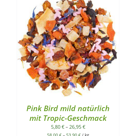
Pink Bird mild natürlich
mit Tropic-Geschmack
5,80
€
–
26,95
€
58,00
€
–
53,90
€
/
kg