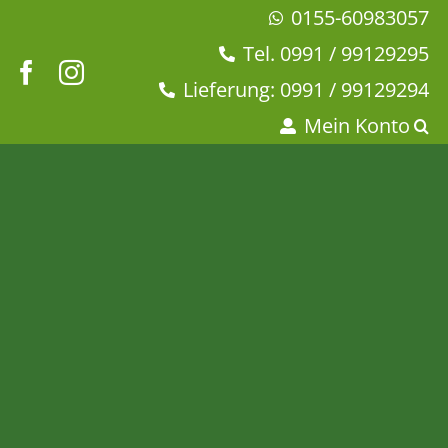
Zum
0155-60983057
Inhalt
Tel. 0991 / 99129295
springen
Lieferung: 0991 / 99129294
Mein Konto
Würzschmusie
KUSCHELIG –
Pfefferstreuer
Startseite
Geschirr
58Products
Würzschmusies
Würzschmusie KUSCHELIG – Pfefferstreuer