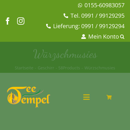
Zum
0155-60983057
Inhalt
Tel. 0991 / 99129295
springen
Lieferung: 0991 / 99129294
Mein Konto
Würzschmusies
Startseite
Geschirr
58Products
Würzschmusies
Toggle
Navigation
Angebote
Tee & Chai