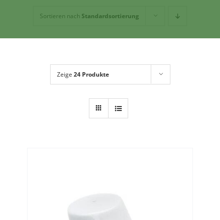
Kaffeehaus
Sortieren nach
Standardsortierung
Geschirr
Dies + Das
Geschenkideen
Über mich
Zeige
24 Produkte