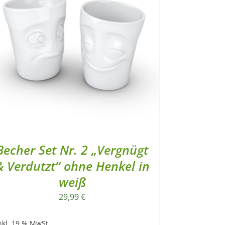
Becher Set Nr. 2 „Vergnügt
& Verdutzt“ ohne Henkel in
weiß
29,99
€
nkl. 19 % MwSt.