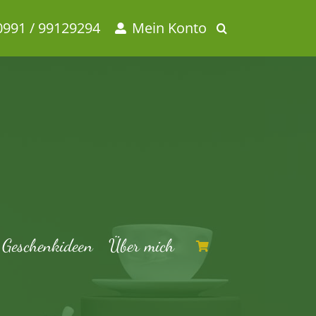
0991 / 99129294
Mein Konto
Geschenkideen
Über mich