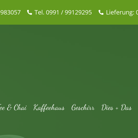
0983057
Tel. 0991 / 99129295
Lieferung: 
ee & Chai
Kaffeehaus
Geschirr
Dies + Das