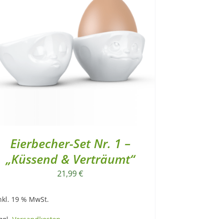
Eierbecher-Set Nr. 1 –
„Küssend & Verträumt“
21,99
€
nkl. 19 % MwSt.