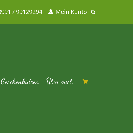
0991 / 99129294
Mein Konto
y
chtetee
Ronnefeldt Teavelope Lemon Sky
Geschenkideen
Über mich