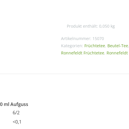
Teavelope
Lemon
Sky
Produkt enthält: 0,050
kg
Menge
Artikelnummer:
15070
Kategorien:
Früchtetee
,
Beutel-Tee
Ronnefeldt Früchtetee
,
Ronnefeldt
00 ml Aufguss
6/2
<0,1