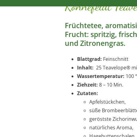
Ronnefeldt Teav
Früchtetee, aromatisi
Frucht: spritzig, fris
und Zitronengras.
Blattgrad:
Feinschnitt
Inhalt:
25 Teavelope® mit 
Wassertemperatur:
100 
Ziehzeit:
8 – 10 Min.
Zutaten:
Apfelstückchen,
süße Brombeerblätt
geröstste Zichorinwu
natürliches Aroma,
Hagebuttenschalen,