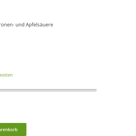
tronen- und Apfelsäuere
kosten
arenkorb