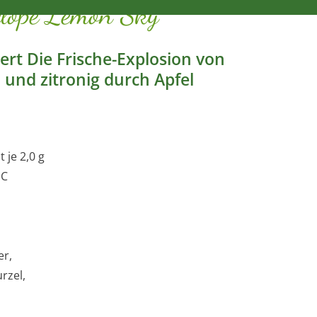
elope Lemon Sky
ert Die Frische-Explosion von
ch und zitronig durch Apfel
je 2,0 g
°C
er,
rzel,