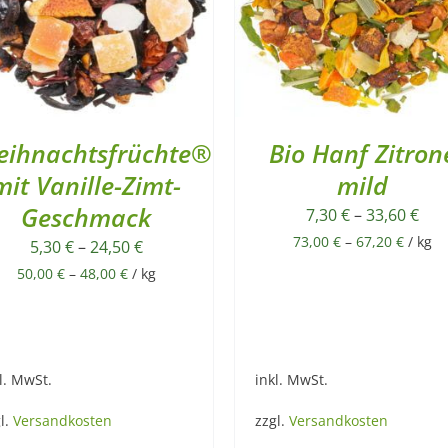
eihnachtsfrüchte®
Bio Hanf Zitron
mit Vanille-Zimt-
mild
Geschmack
7,30
€
–
33,60
€
73,00
€
–
67,20
€
/
kg
5,30
€
–
24,50
€
50,00
€
–
48,00
€
/
kg
l. MwSt.
inkl. MwSt.
l.
Versandkosten
zzgl.
Versandkosten