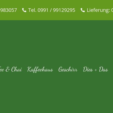
0983057
Tel. 0991 / 99129295
Lieferung: 
Ronnefeldt Teavelope Lemon Sk
ldt Früchtetee
Ronnefeldts Teesorten
Tee & Chai
Beutel-Tee
Frü
ee & Chai
Kaffeehaus
Geschirr
Dies + Das