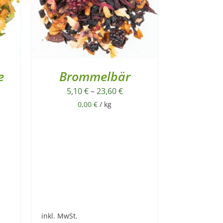
e
Brommelbär
5,10
€
–
23,60
€
0,00
€
/
kg
inkl. MwSt.