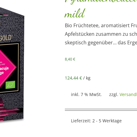
mild
Bio Früchtetee, aromatisiert F
Apfelstücken zusammen zu schl
skeptisch gegenüber… das Ergeb
8,40
€
124,44
€
/
kg
inkl. 7 % MwSt.
zzgl.
Versand
Lieferzeit:
2 - 5 Werktage