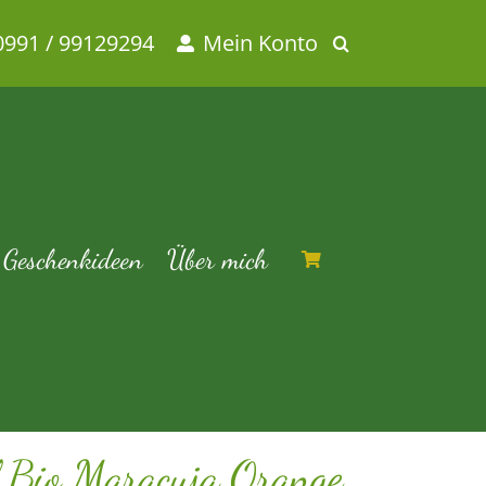
0991 / 99129294
Mein Konto
e mild
cuja Orange mild
Geschenkideen
Über mich
l Bio Maracuja Orange