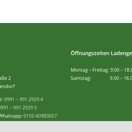
Öffnungszeiten Ladenge
Montag – Freitag: 9.00 – 18
aße 2
Samstag: 9.00 – 16.0
endorf
e:
0991 – 991 2929 4
0991 – 991 2929 5
 Whatsapp:
0155-60983057
@teetempel-deggendorf.de