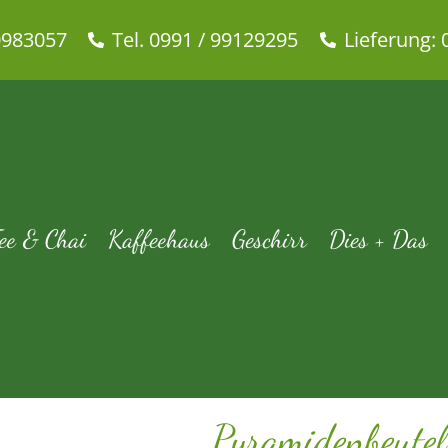
0983057
Tel. 0991 / 99129295
Lieferung: 
idenbeutel Bio Maracuja Orang
 Chai
Beutel-Tee
Bio-Tee
Früchtetee
Pyramidenbeutel Bio Mara
ee & Chai
Kaffeehaus
Geschirr
Dies + Das
Pyramidenbeute