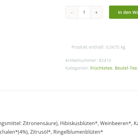
In den W
Pyramidenbeutel
Bio
Maracuja
Orange
Produkt enthält: 0,0675
kg
mild
Menge
Artikelnummer:
82410
Kategorien:
Früchtetee
,
Beutel-Tee
ungsmittel: Zitronensäure), Hibiskusblüten*, Weinbeeren*, 
chalen*(4%), Zitrusöl*, Ringelblumenblüten*