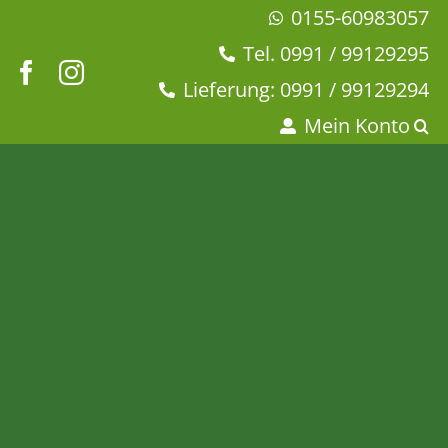
Zum
0155-60983057
Inhalt
Tel. 0991 / 99129295
springen
Lieferung: 0991 / 99129294
Mein Konto
Pyramidenbeutel Bio
Kamillenblüten ganz
Startseite
Tee & Chai
Beutel-Tee
Bio-Tee
Kräutertee
Pyramidenbeutel Bio Kamillenblüten ganz