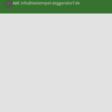
E-Mail:
info@teetempel-deggendorf.de
Öffnungszeiten Ladengeschäft
Montag – Freitag: 9.00 – 18.00 Uhr
Samstag: 9.00 – 16.00 Uhr
Zahlungsmethoden