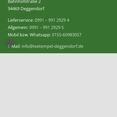
Bahnhofstraße 2
94469 Deggendorf
Lieferservice:
0991 – 991 2929 4
Allgemein:
0991 – 991 2929 5
Mobil bzw. Whatsapp:
0155-60983057
E-Mail:
info@teetempel-deggendorf.de
Öffnungszeiten Ladengeschäft
Montag – Freitag: 9.00 – 18.00 Uhr
Samstag: 9.00 – 16.00 Uhr
Zahlungsmethoden