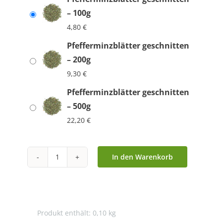
– 100g
4,80
€
Pfefferminzblätter geschnitten
– 200g
9,30
€
Pfefferminzblätter geschnitten
– 500g
22,20
€
In den Warenkorb
Pfefferminzblätter
geschnitten
Menge
Produkt enthält: 0,10
kg