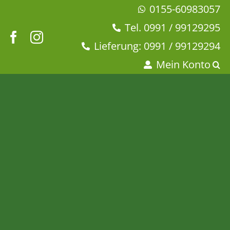
Zum
0155-60983057
Inhalt
Tel. 0991 / 99129295
springen
Lieferung: 0991 / 99129294
Mein Konto
Pfefferminzblätter
geschnitten
Startseite
Tee & Chai
Mono Kräuter & Früchtetee
Kräutertee
Pfefferminzblätter geschnitten