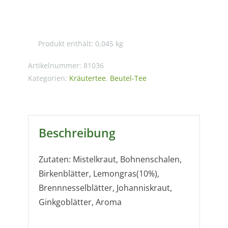
Seelenbaumler®
Menge
Produkt enthält: 0,045
kg
Artikelnummer:
81036
Kategorien:
Kräutertee
,
Beutel-Tee
Beschreibung
Zutaten: Mistelkraut, Bohnenschalen,
Birkenblätter, Lemongras(10%),
Brennnesselblätter, Johanniskraut,
Ginkgoblätter, Aroma