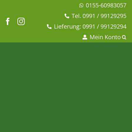
Zum
0155-60983057
Inhalt
Tel. 0991 / 99129295
springen
Lieferung: 0991 / 99129294
Mein Konto
Pyramidenbeutel
Seelenbaumler®
Startseite
Tee & Chai
Beutel-Tee
Kräutertee
Pyramidenbeutel Seelenbaumler®