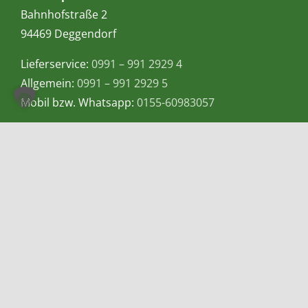
Bahnhofstraße 2
94469 Deggendorf
Lieferservice:
0991 – 991 2929 4
Allgemein:
0991 – 991 2929 5
Mobil bzw. Whatsapp:
0155-60983057
E-Mail:
info@teetempel-deggendorf.de
Öffnungszeiten Ladengeschäft
Montag – Freitag: 9.00 – 18.00 Uhr
Samstag: 9.00 – 16.00 Uhr
Zahlungsmethoden