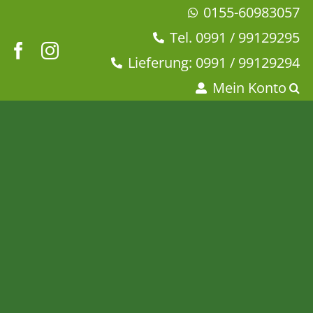
Zum
0155-60983057
Inhalt
Tel. 0991 / 99129295
springen
Lieferung: 0991 / 99129294
Mein Konto
Milchcreme Himbeer
Startseite
Tee & Chai
Früchtetee
Schwarzer Tee
Milchcreme Himbeer