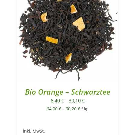
Bio Orange – Schwarztee
6,40
€
–
30,10
€
64,00
€
–
60,20
€
/
kg
inkl. MwSt.