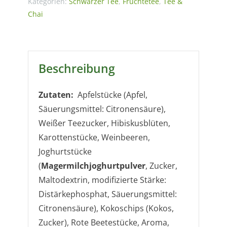
Kategorien:
Schwarzer Tee
,
Früchtetee
,
Tee &
Chai
Beschreibung
Zutaten:
Apfelstücke (Apfel,
Säuerungsmittel: Citronensäure),
Weißer Teezucker, Hibiskusblüten,
Karottenstücke, Weinbeeren,
Joghurtstücke
(
Magermilchjoghurtpulver
, Zucker,
Maltodextrin, modifizierte Stärke:
Distärkephosphat, Säuerungsmittel:
Citronensäure), Kokoschips (Kokos,
Zucker), Rote Beetestücke, Aroma,