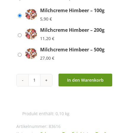
Milchcreme Himbeer – 100g
5,90
€
Milchcreme Himbeer – 200g
11,20
€
Milchcreme Himbeer – 500g
27,00
€
In den Warenkorb
Milchcreme
Himbeer
Menge
Produkt enthält: 0,10
kg
Artikelnummer:
83616