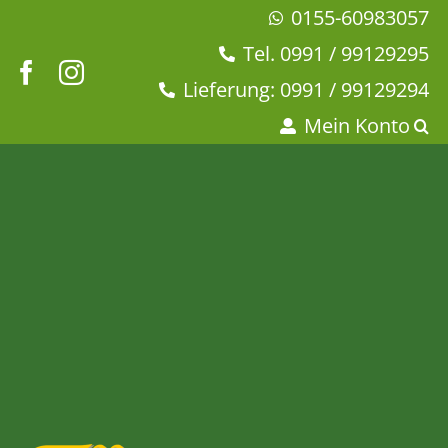
Zum
0155-60983057
Inhalt
Tel. 0991 / 99129295
springen
Lieferung: 0991 / 99129294
Mein Konto
Magnet ZWINKERND
Startseite
Geschirr
58Products
Magnet
Magnet ZWINKERND