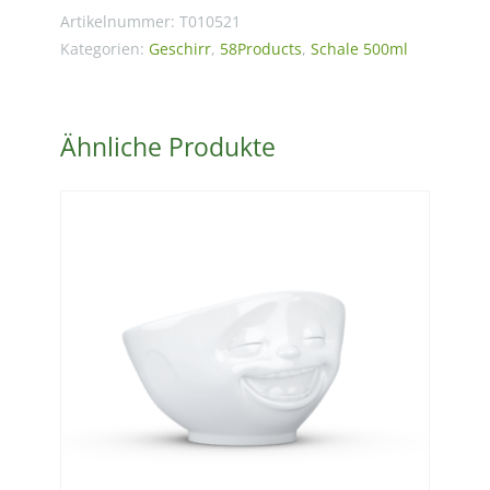
rosa,
Artikelnummer:
T010521
500
Kategorien:
Geschirr
,
58Products
,
Schale 500ml
ml
Menge
Ähnliche Produkte