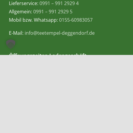
Lieferservice:
0991 – 991 2929 4
Allgemein:
0991 – 991 2929 5
Mobil bzw. Whatsapp:
0155-60983057
E-Mail:
info@teetempel-deggendorf.de
Öffnungszeiten Ladengeschäft
Montag – Freitag: 9.00 – 18.00 Uhr
Samstag: 9.00 – 16.00 Uhr
Zahlungsmethoden