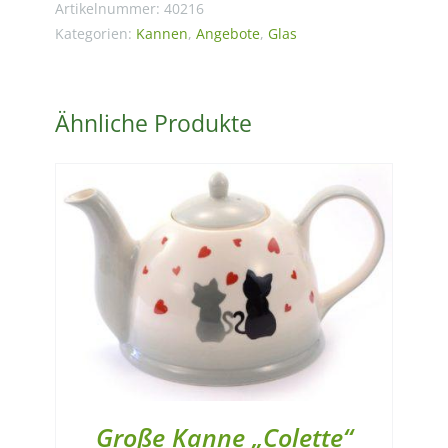
l
Artikelnummer:
40216
mit
Kategorien:
Kannen
,
Angebote
,
Glas
Siebeinsatz
und
Ähnliche Produkte
Klappdeckel
Menge
Große Kanne „Colette“