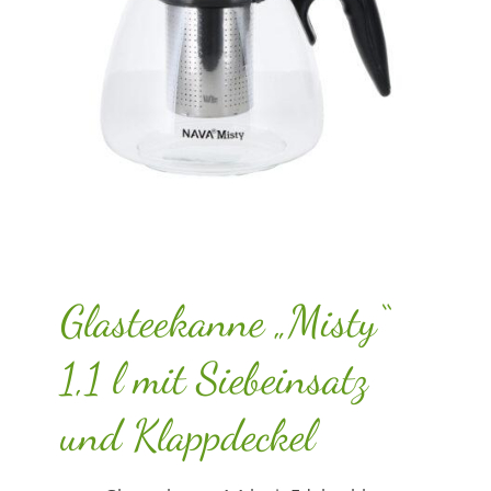
Glasteekanne „Misty“
1,1 l mit Siebeinsatz
und Klappdeckel