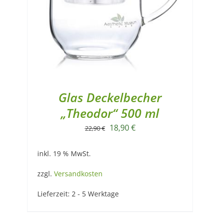
Glas Deckelbecher
„Theodor“ 500 ml
Ursprünglicher
Aktueller
18,90
€
22,90
€
Preis
Preis
inkl. 19 % MwSt.
war:
ist:
22,90 €
18,90 €.
zzgl.
Versandkosten
Lieferzeit:
2 - 5 Werktage