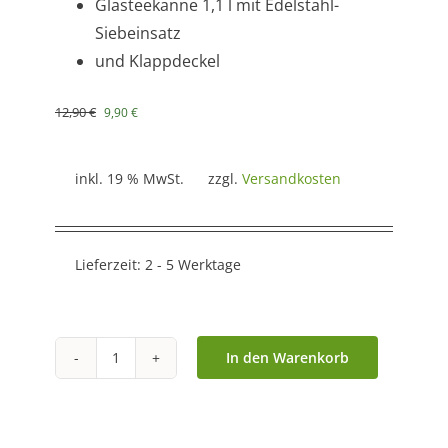
Glasteekanne 1,1 l mit Edelstahl-
Siebeinsatz
und Klappdeckel
Ursprünglicher
Aktueller
12,90
€
9,90
€
Preis
Preis
war:
ist:
12,90 €
9,90 €.
inkl. 19 % MwSt.
zzgl.
Versandkosten
Lieferzeit:
2 - 5 Werktage
In den Warenkorb
Glasteekanne
"Misty"
1,1