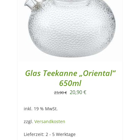
Glas Teekanne „Oriental“
650ml
Ursprünglicher
Aktueller
20,90
€
23,90
€
Preis
Preis
inkl. 19 % MwSt.
war:
ist:
23,90 €
20,90 €.
zzgl.
Versandkosten
Lieferzeit:
2 - 5 Werktage