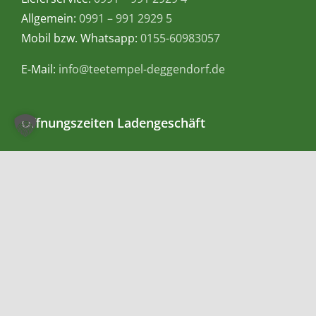
Allgemein:
0991 – 991 2929 5
Mobil bzw. Whatsapp:
0155-60983057
E-Mail:
info@teetempel-deggendorf.de
Öffnungszeiten Ladengeschäft
Montag – Freitag: 9.00 – 18.00 Uhr
Samstag: 9.00 – 16.00 Uhr
Zahlungsmethoden