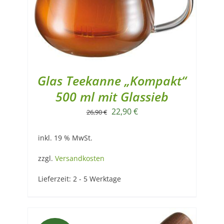
Glas Teekanne „Kompakt“
500 ml mit Glassieb
Ursprünglicher
Aktueller
22,90
€
26,90
€
Preis
Preis
inkl. 19 % MwSt.
war:
ist:
26,90 €
22,90 €.
zzgl.
Versandkosten
Lieferzeit:
2 - 5 Werktage