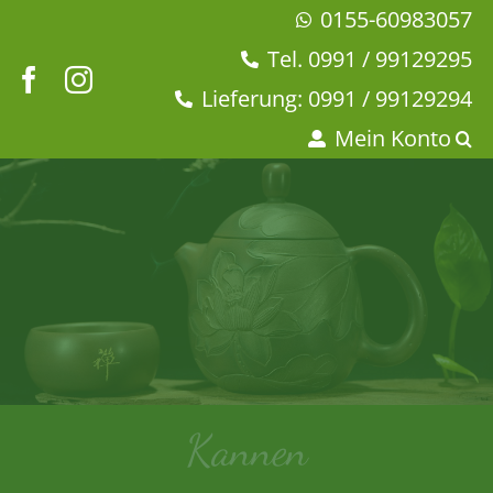
Zum
0155-60983057
Inhalt
Tel. 0991 / 99129295
springen
Lieferung: 0991 / 99129294
Mein Konto
Kannen