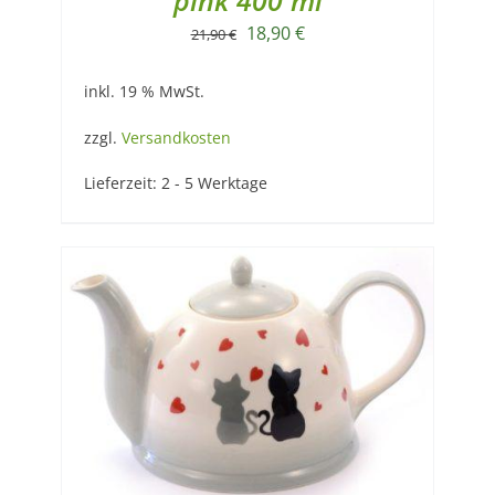
pink 400 ml
Ursprünglicher
Aktueller
18,90
€
21,90
€
Preis
Preis
inkl. 19 % MwSt.
war:
ist:
21,90 €
18,90 €.
zzgl.
Versandkosten
Lieferzeit:
2 - 5 Werktage