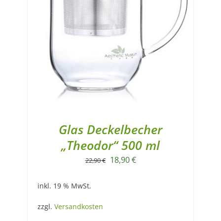
Glas Deckelbecher
„Theodor“ 500 ml
Ursprünglicher
Aktueller
18,90
€
22,90
€
Preis
Preis
inkl. 19 % MwSt.
war:
ist:
22,90 €
18,90 €.
zzgl.
Versandkosten