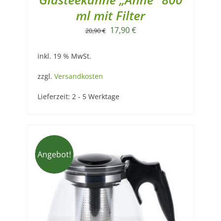
ml mit Filter
Ursprünglicher
Aktueller
17,90
€
20,90
€
Preis
Preis
inkl. 19 % MwSt.
war:
ist:
20,90 €
17,90 €.
zzgl.
Versandkosten
Lieferzeit:
2 - 5 Werktage
Angebot!