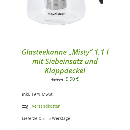
Glasteekanne „Misty“ 1,1 l
mit Siebeinsatz und
Klappdeckel
Ursprünglicher
Aktueller
9,90
€
12,90
€
Preis
Preis
inkl. 19 % MwSt.
war:
ist:
12,90 €
9,90 €.
zzgl.
Versandkosten
Lieferzeit:
2 - 5 Werktage