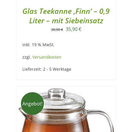
Glas Teekanne ‚Finn‘ – 0,9
Liter – mit Siebeinsatz
Ursprünglicher
Aktueller
35,90
€
39,90
€
Preis
Preis
inkl. 19 % MwSt.
war:
ist:
39,90 €
35,90 €.
zzgl.
Versandkosten
Lieferzeit:
2 - 5 Werktage
Angebot!