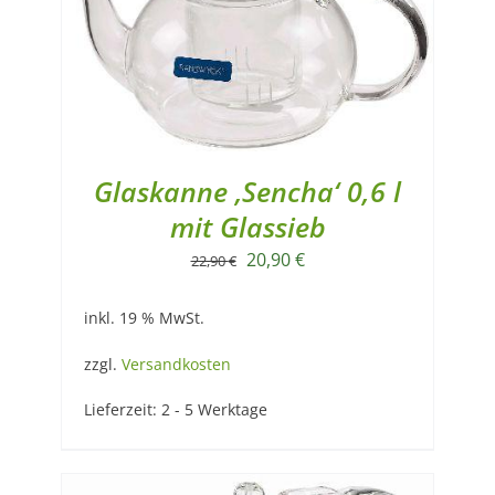
Glaskanne ‚Sencha‘ 0,6 l
mit Glassieb
Ursprünglicher
Aktueller
20,90
€
22,90
€
Preis
Preis
inkl. 19 % MwSt.
war:
ist:
22,90 €
20,90 €.
zzgl.
Versandkosten
Lieferzeit:
2 - 5 Werktage