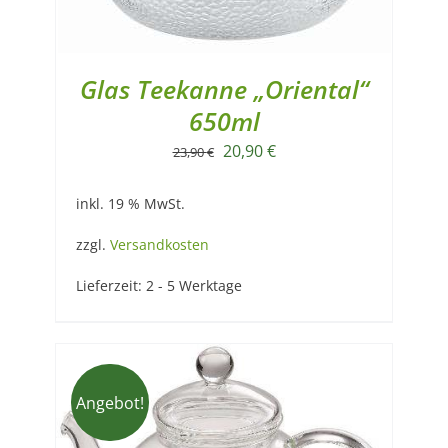
Glas Teekanne „Oriental“
650ml
Ursprünglicher
Aktueller
20,90
€
23,90
€
Preis
Preis
inkl. 19 % MwSt.
war:
ist:
23,90 €
20,90 €.
zzgl.
Versandkosten
Lieferzeit:
2 - 5 Werktage
Angebot!