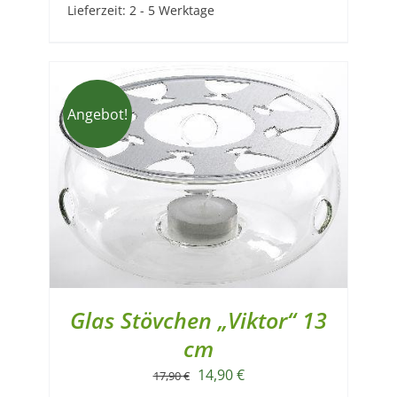
Lieferzeit:
2 - 5 Werktage
Angebot!
Glas Stövchen „Viktor“ 13
cm
Ursprünglicher
Aktueller
14,90
€
17,90
€