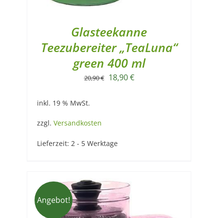
Glasteekanne
Teezubereiter „TeaLuna“
green 400 ml
Ursprünglicher
Aktueller
18,90
€
20,90
€
Preis
Preis
inkl. 19 % MwSt.
war:
ist:
20,90 €
18,90 €.
zzgl.
Versandkosten
Lieferzeit:
2 - 5 Werktage
Angebot!