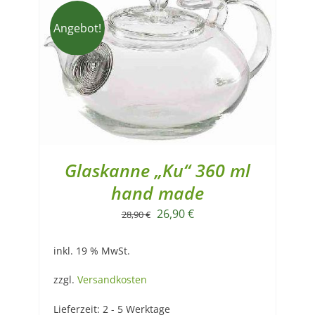
Angebot!
Glaskanne „Ku“ 360 ml
hand made
Ursprünglicher
Aktueller
26,90
€
28,90
€
Preis
Preis
inkl. 19 % MwSt.
war:
ist:
28,90 €
26,90 €.
zzgl.
Versandkosten
Lieferzeit:
2 - 5 Werktage