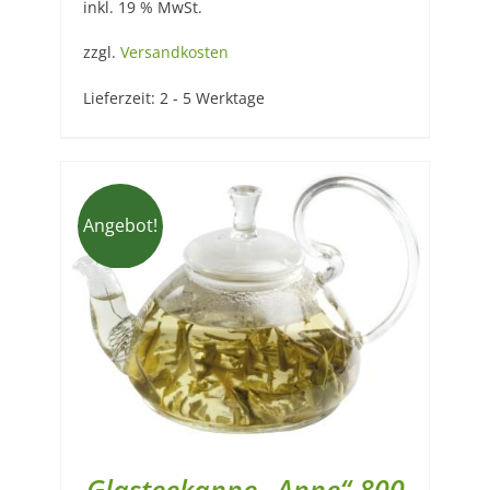
inkl. 19 % MwSt.
war:
ist:
30,90 €
27,90 €.
zzgl.
Versandkosten
Lieferzeit:
2 - 5 Werktage
Angebot!
Glasteekanne „Anne“ 800