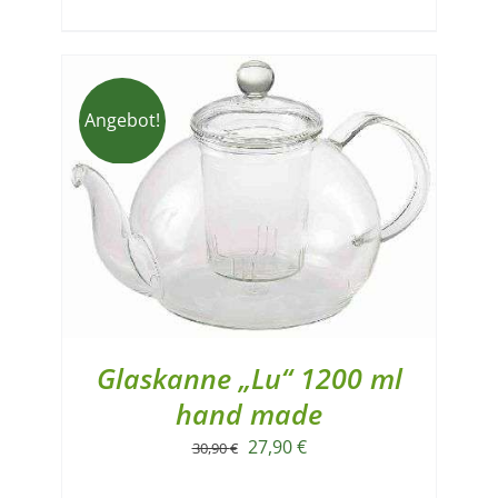
Angebot!
Glaskanne „Lu“ 1200 ml
hand made
Ursprünglicher
Aktueller
27,90
€
30,90
€
Preis
Preis