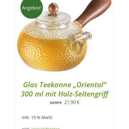
Angebot!
Glas Teekanne „Oriental“
300 ml mit Holz-Seitengriff
Ursprünglicher
Aktueller
21,90
€
24,90
€
Preis
Preis
inkl. 19 % MwSt.
war:
ist:
24,90 €
21,90 €.