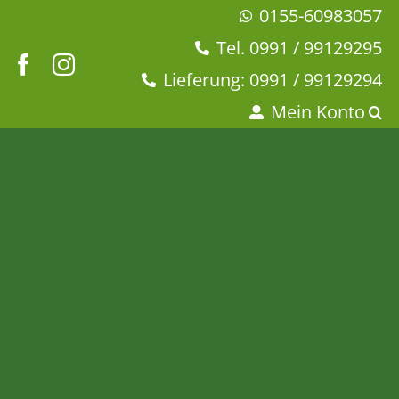
Zum
0155-60983057
Inhalt
Tel. 0991 / 99129295
springen
Lieferung: 0991 / 99129294
Mein Konto
Frühstücksbrettchen
„Thank you“
Startseite
Geschirr
58Products
(Ge)Schnittenbrettchen
Frühstücksbrettchen „Thank you“