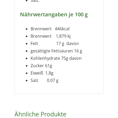
Salz.
Nährwertangaben je 100 g
Brennwert 446kcal
Brennwert 1,879 kj
Fett 17 g
davon
gesättigte Fettsäuren 16 g
Kohlenhydrate 75g
davon
Zucker 61g
Eiweiß 1,8g
Salz 0.07 g
Ähnliche Produkte