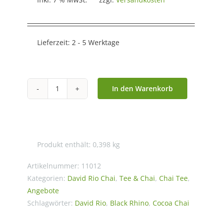
Lieferzeit:
2 - 5 Werktage
In den Warenkorb
David
Rio
-
Tiger
Produkt enthält: 0,398
kg
Spice
Decaf
Artikelnummer:
11012
Chai
Kategorien:
David Rio Chai
,
Tee & Chai
,
Chai Tee
,
Angebote
(398
Schlagwörter:
David Rio
,
Black Rhino
,
Cocoa Chai
g)
Menge