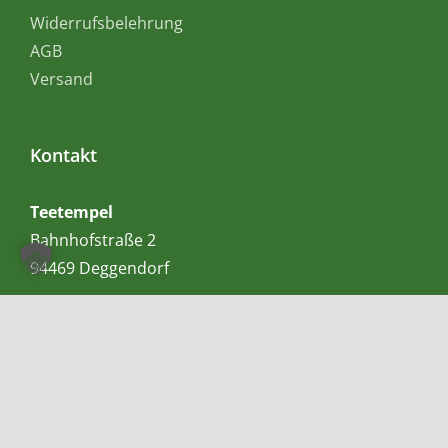
Widerrufsbelehrung
AGB
Versand
Kontakt
Teetempel
Bahnhofstraße 2
94469 Deggendorf
Lieferservice:
0991 – 991 2929 4
Allgemein:
0991 – 991 2929 5
Mobil bzw. Whatsapp:
0155-60983057
E-Mail:
info@teetempel-deggendorf.de