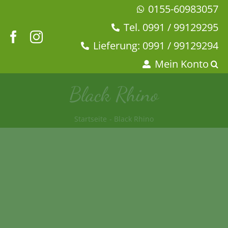
Zum
0155-60983057
Inhalt
Tel. 0991 / 99129295
springen
Lieferung: 0991 / 99129294
Mein Konto
Black Rhino
Startseite
Black Rhino