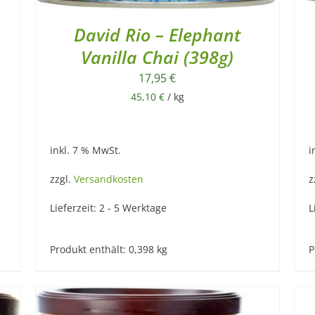
David Rio – Elephant
Vanilla Chai (398g)
17,95
€
45,10
€
/
kg
inkl. 7 % MwSt.
i
zzgl.
Versandkosten
z
Lieferzeit:
2 - 5 Werktage
L
Produkt enthält: 0,398
kg
P