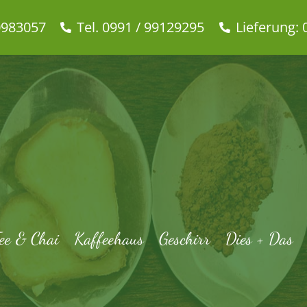
0983057
Tel. 0991 / 99129295
Lieferung: 
ee & Chai
Kaffeehaus
Geschirr
Dies + Das