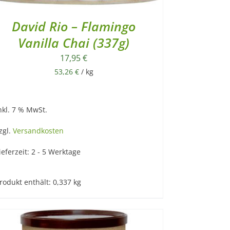
David Rio – Flamingo
Vanilla Chai (337g)
17,95
€
53,26
€
/
kg
nkl. 7 % MwSt.
zgl.
Versandkosten
ieferzeit:
2 - 5 Werktage
rodukt enthält: 0,337
kg