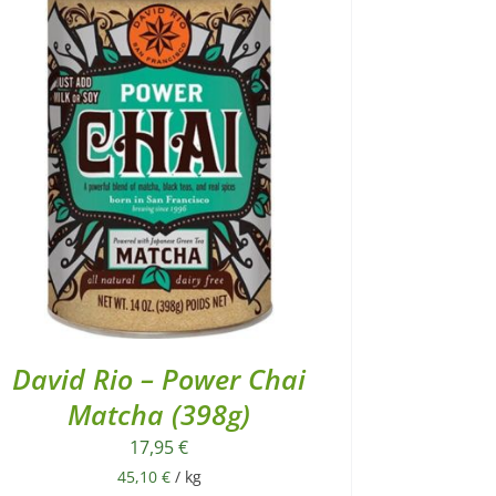
David Rio – Power Chai
Matcha (398g)
17,95
€
45,10
€
/
kg