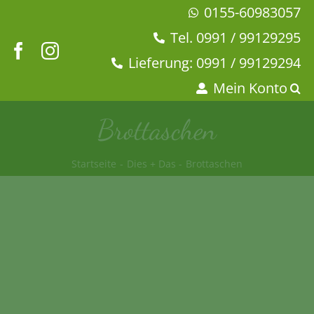
Zum
0155-60983057
Inhalt
Tel. 0991 / 99129295
springen
Lieferung: 0991 / 99129294
Mein Konto
Brottaschen
Startseite
Dies + Das
Brottaschen