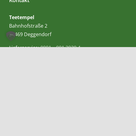
Kontakt
Teetempel
Bahnhofstraße 2
94469 Deggendorf
Lieferservice:
0991 – 991 2929 4
Allgemein:
0991 – 991 2929 5
Mobil bzw. Whatsapp:
0155-60983057
E-Mail:
info@teetempel-deggendorf.de
Öffnungszeiten Ladengeschäft
Montag – Freitag: 9.00 – 18.00 Uhr
Samstag: 9.00 – 16.00 Uhr