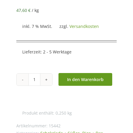
47,60
€
/
kg
inkl. 7 % MwSt.
zzgl.
Versandkosten
Lieferzeit:
2 - 5 Werktage
In den Warenkorb
Blömboom
-
Dark
Hot
Produkt enthält: 0,250
kg
Chocolate
Powder
Artikelnummer:
15442