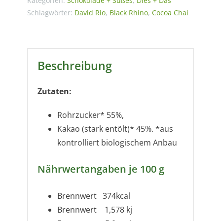
Bio
Kategorien:
Schokolade + Süßes
,
Dies + Das
Schlagwörter:
David Rio
,
Black Rhino
,
Cocoa Chai
(250g)
Menge
Beschreibung
Zutaten:
Rohrzucker* 55%,
Kakao (stark entölt)* 45%. *aus
kontrolliert biologischem Anbau
Nährwertangaben je 100 g
Brennwert 374kcal
Brennwert 1,578 kj