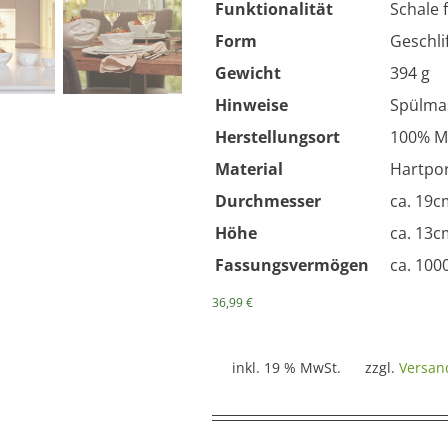
Funktionalität
Schale 
Form
Geschli
Gewicht
394 g
Hinweise
Spülmas
Herstellungsort
100% M
Material
Hartpor
Durchmesser
ca. 19c
Höhe
ca. 13c
Fassungsvermögen
ca. 100
36,99
€
inkl. 19 % MwSt.
zzgl.
Versan