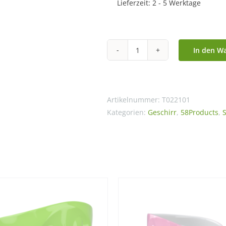
Lieferzeit:
2 - 5 Werktage
In den W
XL
Schale
"Grinsend"
weiß,
Artikelnummer:
T022101
1000
Kategorien:
Geschirr
,
58Products
,
ml
Menge