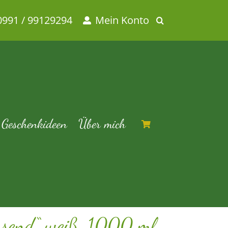
0991 / 99129294
Mein Konto
 ml
iß, 1000 ml
Geschenkideen
Über mich
nsend“ weiß, 1000 ml