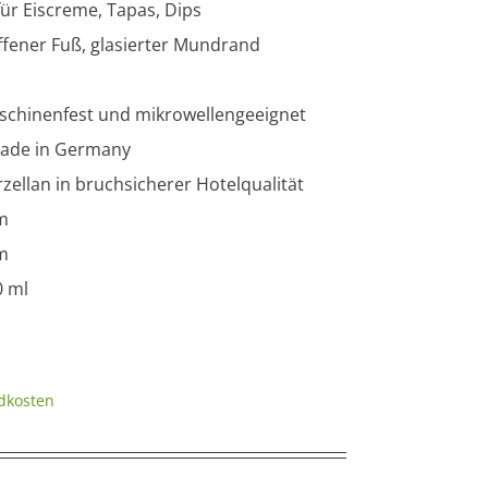
für Eiscreme, Tapas, Dips
ffener Fuß, glasierter Mundrand
chinenfest und mikrowellengeeignet
ade in Germany
zellan in bruchsicherer Hotelqualität
m
m
0 ml
dkosten