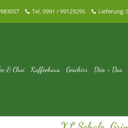
0983057
Tel. 0991 / 99129295
Lieferung: 
 Schale „Grinsend“ weiß, 1000
Geschirr
58Products
Schale 1000ml
XL Schale „Grinsend“ we
ee & Chai
Kaffeehaus
Geschirr
Dies + Das
XL Schale „Gri