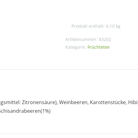
Blutorange
mild
natürlich
Produkt enthält: 0,10
kg
Menge
Artikelnummer:
83202
Kategorie:
Früchtetee
ngsmittel: Zitronensäure), Weinbeeren, Karottenstücke, Hib
 Schisandrabeeren(1%)