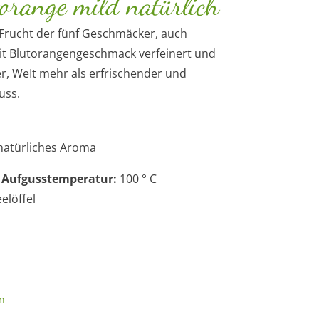
orange mild natürlich
 Frucht der fünf Geschmäcker, auch
it Blutorangengeschmack verfeinert und
, WeIt mehr als erfrischender und
uss.
 natürliches Aroma
fgusstemperatur:
100 ° C
eelöffel
n