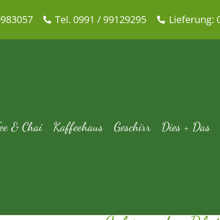
0983057
Tel. 0991 / 99129295
Lieferung: 
isandra Blutorange mild natür
tseite
Tee & Chai
Früchtetee
Schisandra Blutorange mild natü
ee & Chai
Kaffeehaus
Geschirr
Dies + Das