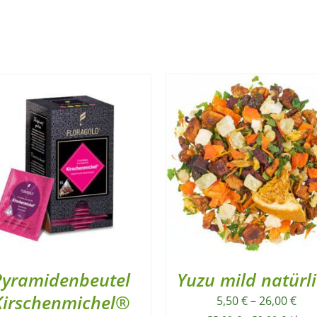
Pyramidenbeutel
Yuzu mild natürl
Kirschenmichel®
5,50
€
–
26,00
€