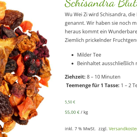
Schisandra Blut
Wu Wei Zi wird Schisandra, die
genannt. Wir haben sie noch m
heraus kommt ein Wunderbarer
Ziemlich prickelnder Fruchtgen
Milder Tee
Beinhaltet ausschließlich
Ziehzeit:
8 – 10 Minuten
Au
Teemenge für 1 Tasse:
1 – 2 T
5,50
€
55,00
€
/
kg
inkl. 7 % MwSt.
zzgl.
Versandkoste