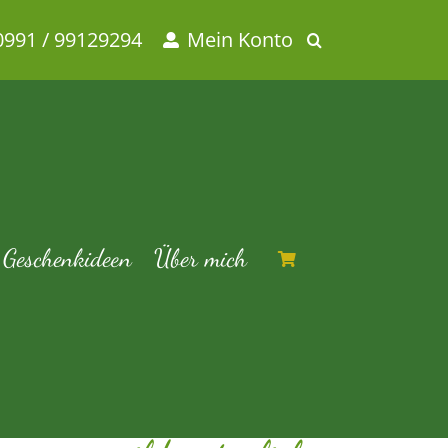
0991 / 99129294
Mein Konto
lich
rlich
Geschenkideen
Über mich