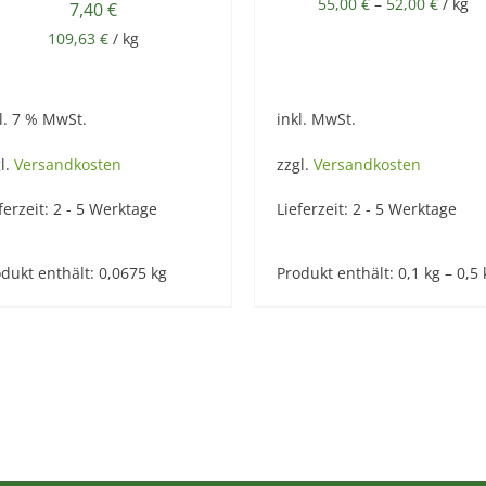
55,00
€
–
52,00
€
/
kg
7,40
€
109,63
€
/
kg
l. 7 % MwSt.
inkl. MwSt.
l.
Versandkosten
zzgl.
Versandkosten
ferzeit:
2 - 5 Werktage
Lieferzeit:
2 - 5 Werktage
dukt enthält: 0,0675
kg
Produkt enthält: 0,1
kg
– 0,5