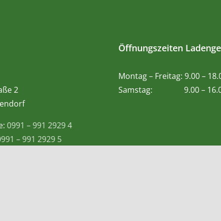
Öffnungszeiten Ladenge
Montag – Freitag: 9.00 – 18
aße 2
Samstag: 9.00 – 16.0
endorf
e:
0991 – 991 2929 4
0991 – 991 2929 5
 Whatsapp:
0155-60983057
@teetempel-deggendorf.de