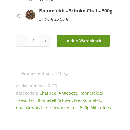
Ronnefeldt - Schoko Chai – 500g
Ursprünglicher
Aktueller
31,90
€
25,90
€
Preis
Preis
war:
ist:
31,90 €
25,90 €.
In den Warenkorb
Ronnefeldt
-
Schoko
Chai
Produkt enthält: 0,10
kg
Menge
Artikelnummer:
3155
Kategorien:
Chai Tee
,
Angebote
,
Ronnefeldts
Teesorten
,
Ronnefelt Schwarztee
,
Ronnefeldt
Chai-Gewürztee
,
Schwarzer Tee
,
500g Aktiontees