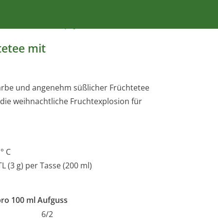
ter Backapfel
tetee mit
arbe und angenehm süßlicher Früchtetee
 die weihnachtliche Fruchtexplosion für
° C
 TL (3 g) per Tasse (200 ml)
pro 100 ml Aufguss
6/2