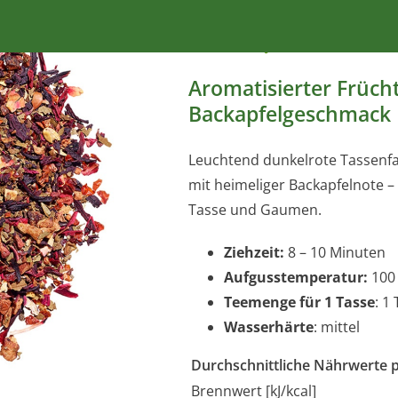
Ronnefeldt – Ro
Aromatisierter Früch
Backapfelgeschmack
Leuchtend dunkelrote Tassenf
mit heimeliger Backapfelnote –
Tasse und Gaumen.
Ziehzeit:
8 – 10 Minuten
Aufgusstemperatur:
100 
Teemenge für 1 Tasse
: 1
Wasserhärte
: mittel
Durchschnittliche Nährwerte 
Brennwert [kJ/kcal]