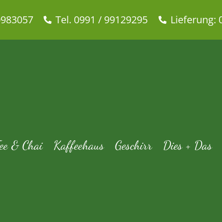
0983057
Tel. 0991 / 99129295
Lieferung: 
Ronnefeldt – Roter Backapfel
Ronnefeldt Saisontees-Winter
Tee & Chai
Saisontees Winter
Früch
ee & Chai
Kaffeehaus
Geschirr
Dies + Das