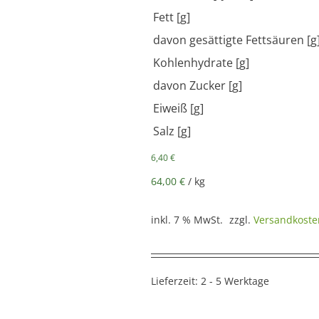
Fett [g]
davon gesättigte Fettsäuren [g
Kohlenhydrate [g]
davon Zucker [g]
Eiweiß [g]
Salz [g]
6,40
€
64,00
€
/
kg
inkl. 7 % MwSt.
zzgl.
Versandkoste
Lieferzeit:
2 - 5 Werktage