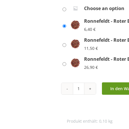
Choose an option
Ronnefeldt - Roter 
6,40
€
Ronnefeldt - Roter 
11,50
€
Ronnefeldt - Roter 
26,90
€
In den W
Ronnefeldt
-
Roter
Backapfel
Produkt enthält: 0,10
kg
Menge