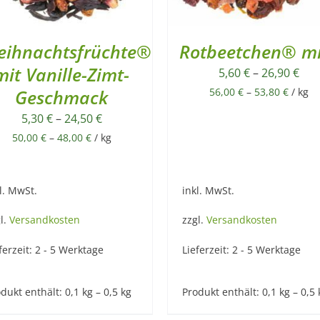
eihnachtsfrüchte®
Rotbeetchen® mi
mit Vanille-Zimt-
5,60
€
–
26,90
€
Geschmack
56,00
€
–
53,80
€
/
kg
5,30
€
–
24,50
€
50,00
€
–
48,00
€
/
kg
l. MwSt.
inkl. MwSt.
l.
Versandkosten
zzgl.
Versandkosten
ferzeit:
2 - 5 Werktage
Lieferzeit:
2 - 5 Werktage
dukt enthält: 0,1
kg
– 0,5
kg
Produkt enthält: 0,1
kg
– 0,5