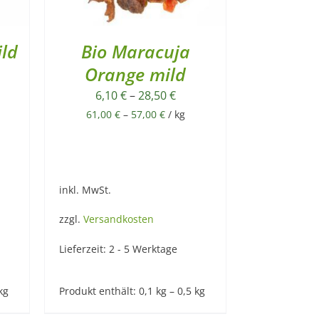
ld
Bio Maracuja
Orange mild
6,10
€
–
28,50
€
61,00
€
–
57,00
€
/
kg
inkl. MwSt.
zzgl.
Versandkosten
Lieferzeit:
2 - 5 Werktage
kg
Produkt enthält: 0,1
kg
– 0,5
kg