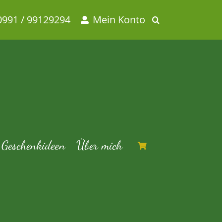
0991 / 99129294
Mein Konto
tetee
Ronnefeldt – Roter Backapfel
Geschenkideen
Über mich