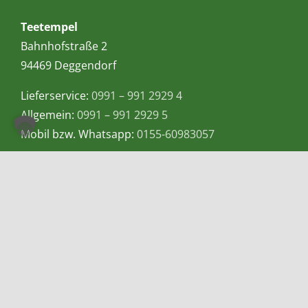
Teetempel
Bahnhofstraße 2
94469 Deggendorf
Lieferservice:
0991 – 991 2929 4
Allgemein:
0991 – 991 2929 5
Mobil bzw. Whatsapp:
0155-60983057
E-Mail:
info@teetempel-deggendorf.de
Öffnungszeiten Ladengeschäft
Montag – Freitag: 9.00 – 18.00 Uhr
Samstag: 9.00 – 16.00 Uhr