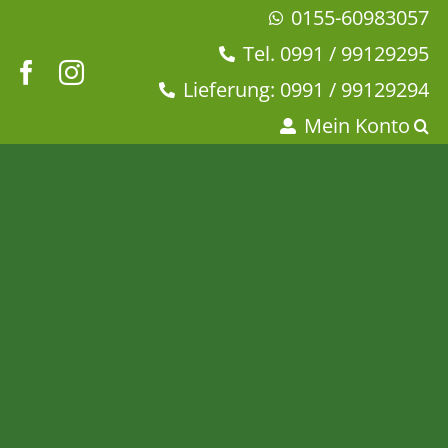
Zum
0155-60983057
Inhalt
Tel. 0991 / 99129295
springen
Lieferung: 0991 / 99129294
Mein Konto
Ronnefeldt – Rooibos Earl
Grey
Startseite
Ronnefeldt Rooibos
Ronnefeldts Teesorten
Tee & Chai
Rooibostee
Ronnefeldt – Rooibos Earl Grey