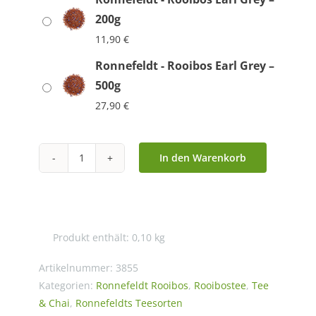
200g
11,90
€
Ronnefeldt - Rooibos Earl Grey –
500g
27,90
€
In den Warenkorb
Ronnefeldt
-
Rooibos
Earl
Produkt enthält: 0,10
kg
Grey
Menge
Artikelnummer:
3855
Kategorien:
Ronnefeldt Rooibos
,
Rooibostee
,
Tee
& Chai
,
Ronnefeldts Teesorten