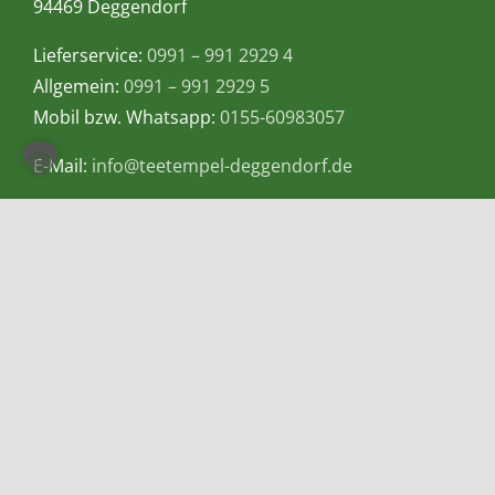
94469 Deggendorf
Lieferservice:
0991 – 991 2929 4
Allgemein:
0991 – 991 2929 5
Mobil bzw. Whatsapp:
0155-60983057
E-Mail:
info@teetempel-deggendorf.de
Öffnungszeiten Ladengeschäft
Montag – Freitag: 9.00 – 18.00 Uhr
Samstag: 9.00 – 16.00 Uhr
Zahlungsmethoden