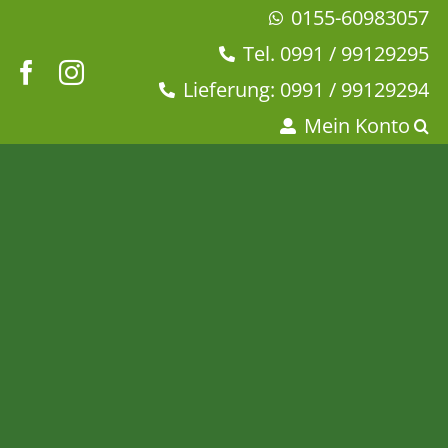
Zum
0155-60983057
Inhalt
Tel. 0991 / 99129295
springen
Lieferung: 0991 / 99129294
Mein Konto
Karamell
Startseite
Tee & Chai
Rooibostee
Karamell