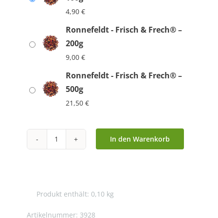
4,90
€
Ronnefeldt - Frisch & Frech® –
200g
9,00
€
Ronnefeldt - Frisch & Frech® –
500g
21,50
€
In den Warenkorb
Ronnefeldt
-
Frisch
&
Produkt enthält: 0,10
kg
Frech®
Menge
Artikelnummer:
3928