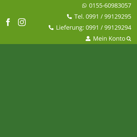
Zum
0155-60983057
Inhalt
Tel. 0991 / 99129295
springen
Lieferung: 0991 / 99129294
Mein Konto
Ronnefeldt – Frisch &
Frech®
Startseite
Tee & Chai
Früchtetee
Ronnefeldt – Frisch & Frech®