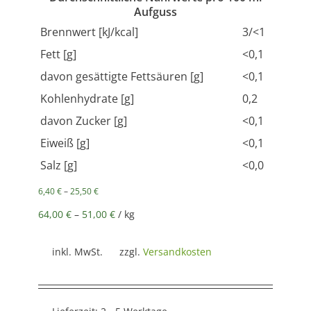
Aufguss
Brennwert [kJ/kcal]
3/<1
Fett [g]
<0,1
davon gesättigte Fettsäuren [g]
<0,1
Kohlenhydrate [g]
0,2
davon Zucker [g]
<0,1
Eiweiß [g]
<0,1
Salz [g]
<0,0
6,40
€
–
25,50
€
64,00
€
–
51,00
€
/
kg
inkl. MwSt.
zzgl.
Versandkosten