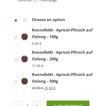
Lieferzeit:
2 - 5 Werktage
Choose an option
Ronnefeldt - Apricot-Pfirsich auf
Oolong – 100g
6,40
€
Ronnefeldt - Apricot-Pfirsich auf
Oolong – 200g
11,90
€
Ronnefeldt - Apricot-Pfirsich auf
Oolong – 500g
Ursprünglicher
Aktueller
29,90
€
25,50
€
Preis
Preis
war:
ist:
29,90 €
25,50 €.
In den Warenkorb