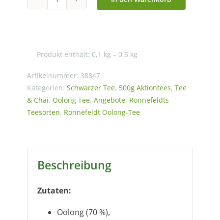
Ronnefeldt
-
Apricot-
Pfirsich
Produkt enthält: 0,1
kg
– 0,5
kg
auf
Oolong
Artikelnummer:
38847
Menge
Kategorien:
Schwarzer Tee
,
500g Aktiontees
,
Tee
& Chai
,
Oolong Tee
,
Angebote
,
Ronnefeldts
Teesorten
,
Ronnefeldt Oolong-Tee
Beschreibung
Zutaten:
Oolong (70 %),