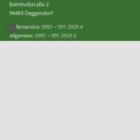
Bahnhofstraße 2
94469 Deggendorf
Lieferservice:
0991 – 991 2929 4
Allgemein:
0991 – 991 2929 5
Mobil bzw. Whatsapp:
0155-60983057
E-Mail:
info@teetempel-deggendorf.de
Öffnungszeiten Ladengeschäft
Montag – Freitag: 9.00 – 18.00 Uhr
Samstag: 9.00 – 16.00 Uhr
Zahlungsmethoden