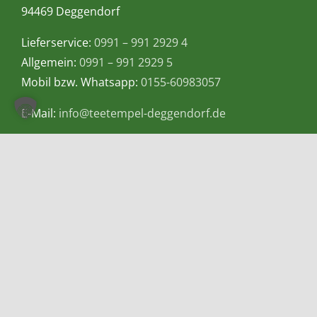
94469 Deggendorf
Lieferservice:
0991 – 991 2929 4
Allgemein:
0991 – 991 2929 5
Mobil bzw. Whatsapp:
0155-60983057
E-Mail:
info@teetempel-deggendorf.de
Öffnungszeiten Ladengeschäft
Montag – Freitag: 9.00 – 18.00 Uhr
Samstag: 9.00 – 16.00 Uhr
Zahlungsmethoden