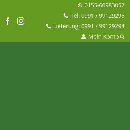
Zum
0155-60983057
Inhalt
Tel. 0991 / 99129295
springen
Lieferung: 0991 / 99129294
Mein Konto
Bio Vanille
Startseite
Tee & Chai
Bio-Tee
Schwarzer Tee
Bio Vanille