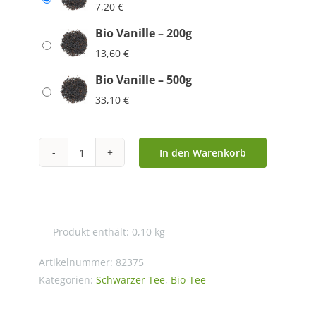
7,20
€
Bio Vanille – 200g
13,60
€
Bio Vanille – 500g
33,10
€
In den Warenkorb
Bio
Vanille
Menge
Produkt enthält: 0,10
kg
Artikelnummer:
82375
Kategorien:
Schwarzer Tee
,
Bio-Tee