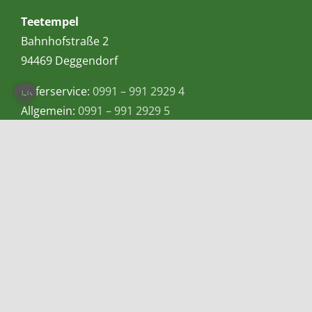
Teetempel
Bahnhofstraße 2
94469 Deggendorf
Lieferservice:
0991 – 991 2929 4
Allgemein:
0991 – 991 2929 5
Mobil bzw. Whatsapp:
0155-60983057
E-Mail:
info@teetempel-deggendorf.de
Öffnungszeiten Ladengeschäft
Montag – Freitag: 9.00 – 18.00 Uhr
Samstag: 9.00 – 16.00 Uhr