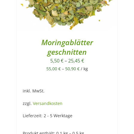
Moringablätter
geschnitten
5,50
€
–
25,45
€
55,00
€
–
50,90
€
/
kg
inkl. MwSt.
zzgl.
Versandkosten
Lieferzeit:
2 - 5 Werktage
Produkt enthält: 0,1
kg
– 0,5
kg