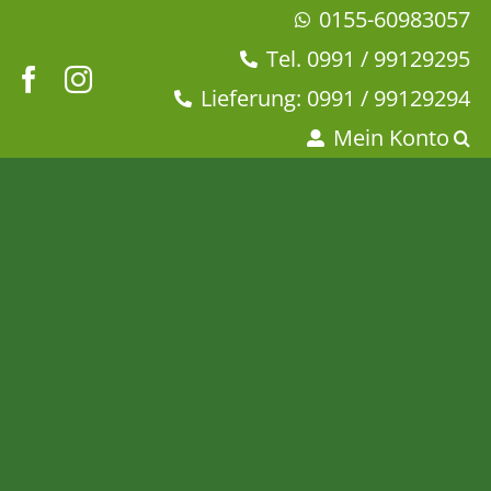
Zum
0155-60983057
Inhalt
Tel. 0991 / 99129295
springen
Lieferung: 0991 / 99129294
Mein Konto
Orientalische
Kostbarkeiten mild
Startseite
Tee & Chai
Früchtetee
Orientalische Kostbarkeiten mild