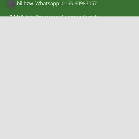
Mobil bzw. Whatsapp:
0155-60983057
E-Mail:
info@teetempel-deggendorf.de
Öffnungszeiten Ladengeschäft
Montag – Freitag: 9.00 – 18.00 Uhr
Samstag: 9.00 – 16.00 Uhr
Zahlungsmethoden