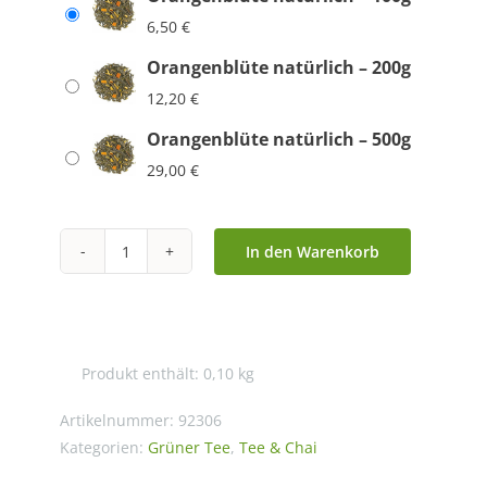
6,50
€
Orangenblüte natürlich – 200g
12,20
€
Orangenblüte natürlich – 500g
29,00
€
In den Warenkorb
Orangenblüte
natürlich
Menge
Produkt enthält: 0,10
kg
Artikelnummer:
92306
Kategorien:
Grüner Tee
,
Tee & Chai