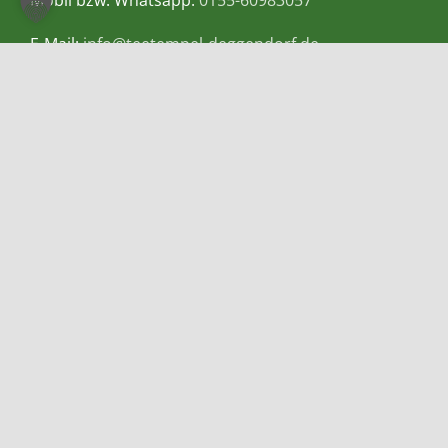
Mobil bzw. Whatsapp:
0155-60983057
E-Mail:
info@teetempel-deggendorf.de
Öffnungszeiten Ladengeschäft
Montag – Freitag: 9.00 – 18.00 Uhr
Samstag: 9.00 – 16.00 Uhr
Zahlungsmethoden