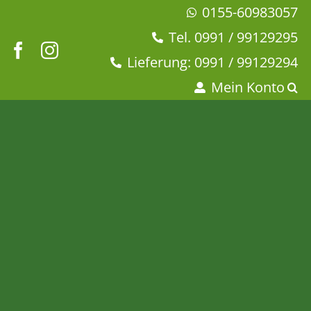
Zum
0155-60983057
Inhalt
Tel. 0991 / 99129295
springen
Lieferung: 0991 / 99129294
Mein Konto
Orangenblüte natürlich
Startseite
Tee & Chai
Grüner Tee
Orangenblüte natürlich