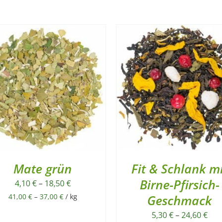
Mate grün
Fit & Schlank m
Birne-Pfirsich-
4,10
€
–
18,50
€
41,00
€
–
37,00
€
/
kg
Geschmack
5,30
€
–
24,60
€