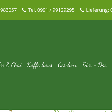
0983057
Tel. 0991 / 99129295
Lieferung: 
Bio Lemon mit Lemongras
rtseite
Tee & Chai
Bio-Tee
Grüner Tee
Bio Lemon mit Lemong
ee & Chai
Kaffeehaus
Geschirr
Dies + Das