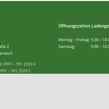
Öffnungszeiten Ladenge
Montag – Freitag: 9.00 – 18
aße 2
Samstag: 9.00 – 16.0
endorf
e:
0991 – 991 2929 4
0991 – 991 2929 5
 Whatsapp:
0155-60983057
@teetempel-deggendorf.de