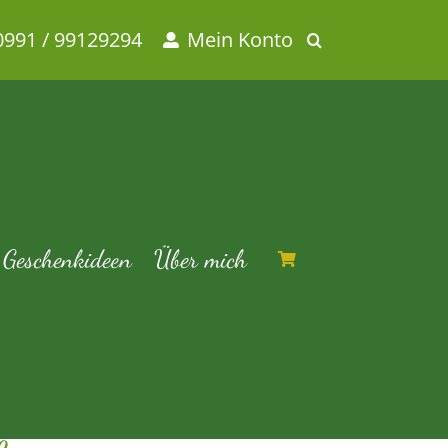
0991 / 99129294
Mein Konto
ras
Geschenkideen
Über mich