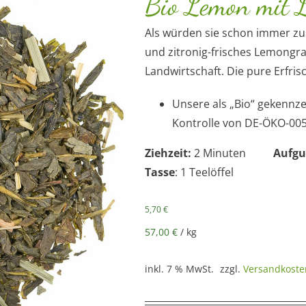
Bio Lemon mit 
Als würden sie schon immer z
und zitronig-frisches Lemongras
Landwirtschaft. Die pure Erfri
Unsere als „Bio“ gekennz
Kontrolle von DE-ÖKO-005
Ziehzeit:
2 Minuten
Aufgu
Tasse
: 1 Teelöffel
5,70
€
57,00
€
/
kg
inkl. 7 % MwSt.
zzgl.
Versandkoste