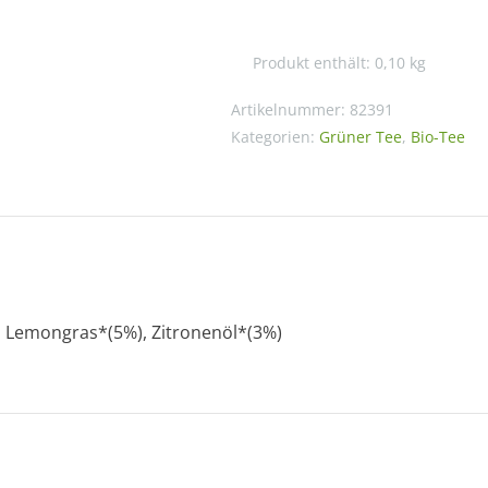
mit
Lemongras
Produkt enthält: 0,10
kg
Menge
Artikelnummer:
82391
Kategorien:
Grüner Tee
,
Bio-Tee
 Lemongras*(5%), Zitronenöl*(3%)